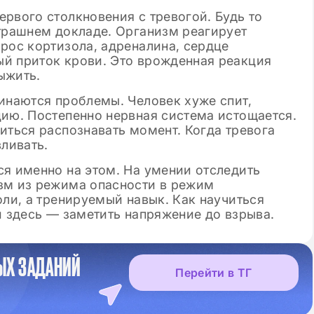
 шаблоны
рвого столкновения с тревогой. Будь то
втрашнем докладе. Организм реагирует
рос кортизола, адреналина, сердце
й приток крови. Это врожденная реакция
ыжить.
инаются проблемы. Человек хуже спит,
цию. Постепенно нервная система истощается.
иться распознавать момент. Когда тревога
вливать.
ся именно на этом. На умении отследить
зм из режима опасности в режим
оли, а тренируемый навык. Как научиться
и здесь — заметить напряжение до взрыва.
ЫХ ЗАДАНИЙ
Перейти в ТГ