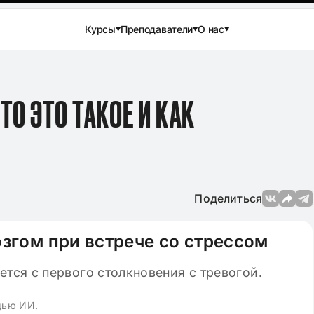
Курсы
Преподаватели
О нас
О ЭТО ТАКОЕ И КАК
Поделиться
озгом при встрече со стрессом
Просмотров: 144 960
04.12.2024
Просмотров: 3
вого сочинения
Лучшие аргументы для сочине
ературе в 11
в ЕГЭ по русскому языку 2025
щью ИИ.