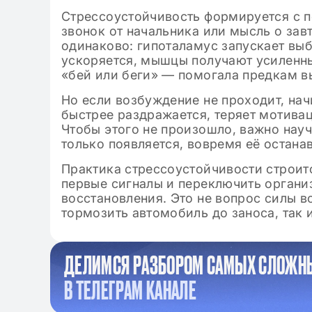
классе: готовые
Стрессоустойчивость формируется с пе
звонок от начальника или мысль о за
одинаково: гипоталамус запускает выб
ускоряется, мышцы получают усиленны
«бей или беги» — помогала предкам в
Но если возбуждение не проходит, нач
быстрее раздражается, теряет мотива
Чтобы этого не произошло, важно науч
только появляется, вовремя её остана
Практика стрессоустойчивости строит
первые сигналы и переключить органи
восстановления. Это не вопрос силы в
тормозить автомобиль до заноса, так 
ДЕЛИМСЯ РАЗБОРОМ САМЫХ СЛОЖН
В ТЕЛЕГРАМ КАНАЛЕ