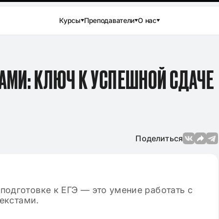
Курсы
Преподаватели
О нас
ТАМИ: КЛЮЧ К УСПЕШНОЙ СДАЧЕ
Поделиться
а
Просмотров: 144 933
04.12.2024
Просмотров: 3
вого сочинения
Лучшие аргументы для сочине
ературе в 11
в ЕГЭ по русскому языку 2025