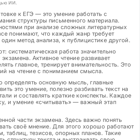
 шаблоны
щью ИИ.
товке к ЕГЭ — это умение работать с
имания структуры письменного материала.
ностями при анализе сложных литературных
все понимают, что каждый жанр требует
один метод анализа, к публицистике другой.
т: систематическая работа значительно
 экзамена. Активное чтение развивает
ять главное, тренирует внимательность. Это
ий на чтение с пониманием смысла.
ко определять основную мысль, главные
вить это умение, полезно разбивать текст на
тали и составлять краткие конспекты. Каждое
у, и умение «считывать» — важный этап
нной части экзамена. Здесь важно понять
вать своё мнение. Для этого хорошо работают
, таблиц, тезисов, опорных планов. Такие
ь структуру текста и выстраивать свою