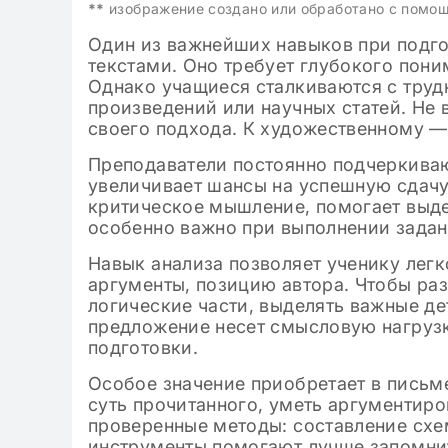
классе: готовые
**
изображение создано или обработано с помо
Один из важнейших навыков при подго
текстами. Оно требует глубокого пон
Однако учащиеся сталкиваются с труд
произведений или научных статей. Не 
своего подхода. К художественному — 
Преподаватели постоянно подчеркиваю
увеличивает шансы на успешную сдачу
критическое мышление, помогает выдел
особенно важно при выполнении задан
Навык анализа позволяет ученику лег
аргументы, позицию автора. Чтобы раз
логические части, выделять важные де
предложение несет смысловую нагрузк
подготовки.
Особое значение приобретает в письме
суть прочитанного, уметь аргументиро
проверенные методы: составление схем
инструменты помогают лучше запомнит