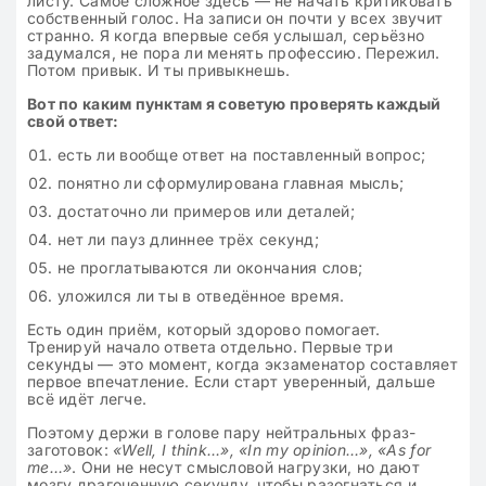
листу. Самое сложное здесь — не начать критиковать
собственный голос. На записи он почти у всех звучит
странно. Я когда впервые себя услышал, серьёзно
задумался, не пора ли менять профессию. Пережил.
Потом привык. И ты привыкнешь.
Вот по каким пунктам я советую проверять каждый
свой ответ:
есть ли вообще ответ на поставленный вопрос;
понятно ли сформулирована главная мысль;
достаточно ли примеров или деталей;
нет ли пауз длиннее трёх секунд;
не проглатываются ли окончания слов;
уложился ли ты в отведённое время.
Есть один приём, который здорово помогает.
Тренируй начало ответа отдельно. Первые три
секунды — это момент, когда экзаменатор составляет
первое впечатление. Если старт уверенный, дальше
всё идёт легче.
Поэтому держи в голове пару нейтральных фраз-
заготовок:
«Well, I think…», «In my opinion…», «As for
me…»
. Они не несут смысловой нагрузки, но дают
мозгу драгоценную секунду, чтобы разогнаться и