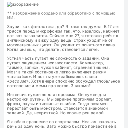
**
изображение создано или обработано с помощью
ИИ.
Звучит как фантастика, да? Я тоже так думал. В 17 лет
трясся перед микрофоном так, что, казалось, кабинет
вот-вот развалится. Сейчас мне 27, я готовлю ребят к
английскому и вижу одну вещь: страх уходит не от
мотивационных цитат. Он уходит от понятного плана.
Когда знаешь, что делать, становится легче.
Устная часть пугает не сложностью заданий. Она
пугает ощущением неизвестности. Компьютер,
таймер, запись, чужой кабинет, странная тишина.
Мозг в такой обстановке легко включает режим
«спасайся». И вот ты уже забываешь слово
«
because
». Хотя вчера спокойно обсуждал глобальное
потепление и мемы про котов. Знакомо?
Интенсив нужен не для героизма. Он нужен для
настройки рутины. Мы заранее прогоняем формат,
фразы, паузы и типичные ошибки. Тогда экзамен
перестаёт быть монстром. Становится знакомой
задачей. Да, неприятной. Но вполне решаемой.
Я люблю сравнение со спортзалом. Нельзя накачать
речь за одну ночь. Зато можно быстро привести её в