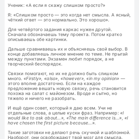
Ученик: «А если я скажу слишком просто?»
Я: «Слишком просто — это когда нет смысла. А ясный,
чёткий ответ — это нормально. Это хорошо».
Для четвёртого задания каркас нужен другой.
Сначала обозначаешь тему проекта. Потом кратко
описываешь обе картинки.
Дальше сравниваешь их и объясняешь свой выбор. В
конце добавляешь личное мнение по теме. Не прыгай
между пунктами. Экзамен любит порядок, а не
творческий беспорядок.
Связки помогают, но их не должно быть слишком
много.
«Firstly», «also», «however», «in my opinion»
—
этого вполне достаточно. Если на каждое
предложение вешать новую связку, речь становится
похожа на салат с майонезом. Вроде и сытно, но
тяжело и ничего не разобрать.
И ещё один совет, который я даю всем. Учи не
отдельные слова, а целые куски фраз. Например:
«I
would like to ask about…», «The main difference is…», «I
have chosen the first picture because…».
Такие заготовки не делают речь скучной и шаблонной.
Наоборот, они освобождают твой мозг для смысла.