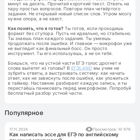
минут на десять. Прочитай короткий текст. Ответь на
пару простых вопросов. Повтори план четвёртого
задания. Не открывай новый список слов. Утром мозгу
нужна опора, а не квест.
Как понять, что я готов?
Ты готов, если проходишь
формат без ступора. Пусть не идеально, но стабильно.
Ты знаешь план каждого задания. Ты умеешь
продолжать после ошибки. И главное — микрофон уже
не выглядит как финальный босс. Он просто
инструмент. Ты его используешь, а не он тебя.
Боишься, что на устной части ЕГЭ голос дрогнет и
слова вылетят из головы? В
ЕГЭLAND
мы учим не
зубрить ответы, а выстраивать систему: как начать
ответ, как не зависнуть после ошибки, как уложиться
в таймер. Наставник разбирает каждую запись, и ты
перестаёшь паниковать перед микрофоном. Попробуй
бесплатный разбор устной части.
Популярное
17.11.2024
Просмотров: 10 976
Как написать эссе для ЕГЭ по английскому