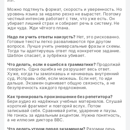
ИИ.
Можно подтянуть формат, скорость и уверенность. Но
уровень языка за неделю резко не вырастет. Поэтому
честный интенсив работает с тем, что уже есть. Он
убирает лишний страх и собирает речь в систему. Не
жди чуда. Жди чёткого плана.
Надо ли учить ответы наизусть?
Нет, это рискованно.
Готовые тексты легко разваливаются при другом
вопросе. Лучше учить универсальные фразы и схемы.
Тогда ты адаптируешь ответ под конкретное задание.
Шаблон спасает, а зубрёжка убивает.
Что делать, если я ошибся в грамматике?
Продолжай
говорить. Одна ошибка не разрушает весь ответ.
Хуже, когда ты замолкаешь и начинаешь внутренний
суд. Исправь себя, если можешь. Если нет, то иди
дальше. Экзамен оценивает общую связность, а не
безупречность каждого предложения.
Как тренировать произношение без репетитора?
Бери аудио из надёжных учебных материалов. Слушай
короткий фрагмент и повторяй вслух. Потом
записывай себя. Сравнивай ритм, ударение и паузы.
Не гонись за идеальным акцентом. Нужна понятность,
а не иллюзия диктора BBC.
Что делать утром перед экзаменом?
Разомни речь