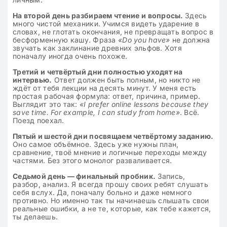
На второй день разбираем чтение и вопросы.
Здесь
много чистой механики. Учимся видеть ударение в
словах, не глотать окончания, не превращать вопрос в
бесформенную кашу. Фраза
«Do you have»
не должна
звучать как заклинание древних эльфов. Хотя
поначалу иногда очень похоже.
Третий и четвёртый дни полностью уходят на
интервью.
Ответ должен быть полным, но никто не
ждёт от тебя лекции на десять минут. У меня есть
простая рабочая формула: ответ, причина, пример.
Выглядит это так:
«I prefer online lessons because they
save time. For example, I can study from home»
. Всё.
Поезд поехал.
Пятый и шестой дни посвящаем четвёртому заданию.
Оно самое объёмное. Здесь уже нужны план,
сравнение, твоё мнение и логичные переходы между
частями. Без этого монолог разваливается.
Седьмой день — финальный пробник.
Запись,
разбор, анализ. Я всегда прошу своих ребят слушать
себя вслух. Да, поначалу больно и даже немного
противно. Но именно так ты начинаешь слышать свои
реальные ошибки, а не те, которые, как тебе кажется,
ты делаешь.