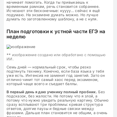
начинает помогать. Когда ты привыкаешь к
временным рамкам, речь становится собраннее.
Исчезают эти бесконечные: нуууу… сейчас я ещё
подумаю. На экзамене думать можно. Но лучше
думать по заготовленному шаблону, а не с нуля.
План подготовки к устной части ЕГЭ на
неделю
**
изображение создано или обработано с помощью
ИИ.
Семь дней — нормальный срок, чтобы резко
подтянуть технику. Конечно, если база языка у тебя
уже есть. Интенсив не заменит год занятий. Зато он
отлично чинит тот самый хаос перед экзаменом,
который чаще всего и съедает баллы.
В первый день я даю ученику полный пробник.
Без
подсказок, без жалости. Не потому что я злой, а
потому что нужно увидеть реальную картину. Обычно
сразу всплывают три проблемы: кривая структура
ответов, долгие паузы и бедные связки между
фразами. Дальше план становится не общим, а очень
личным.