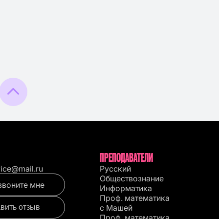
ПРЕПОДАВАТЕЛИ
fice@mail.ru
Русский
Обществознание
звоните мне
Информатика
Проф. математика
вить отзыв
с Машей
Проф. математика