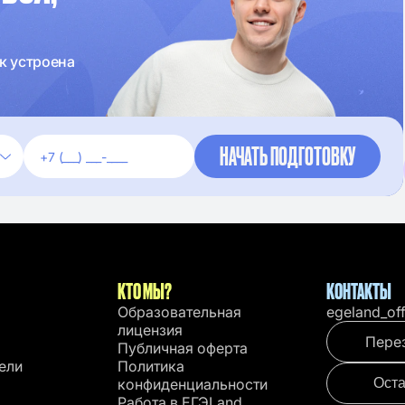
к устроена
КТО МЫ?
КОНТАКТЫ
Образовательная
egeland_of
лицензия
Пере
Публичная оферта
ели
Политика
конфиденциальности
Оста
Работа в EГЭLand