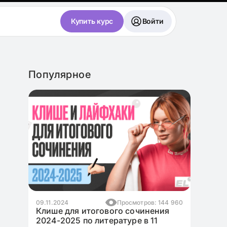
Купить курс
Войти
Популярное
09.11.2024
Просмотров: 144 960
04.12.2
Клише для итогового сочинения
Лучши
2024-2025 по литературе в 11
в ЕГЭ