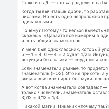
То же и с a/b — это «a разделить на b»
Когда ты вычитаешь дроби, то работае
числами. Но есть одно непреложное п
одинаковыми.
Почему? Потому что нельзя вычесть «п
скажешь: «Давайте всё измерим в оди
и есть общий знаменатель.
У меня был одноклассник, который упор
5 — 1 = 4, 6 — 4 = 2 будет 4/2!» Инту
интуиция без логики — неудачный сове
Если знаменатели разные, то придётс
знаменатель (НОЗ). Это не прихоть, а 
вычисления как пирог без муки: внешн
А вот когда знаменатели совпадают —
только числители, знаменатель оставл
3)/12 = 4/12 = 1/3.
Никакой магии. Никаких «почему так?»