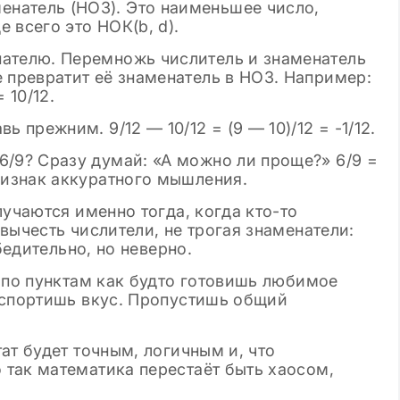
натель (НОЗ). Это наименьшее число,
е всего это НОК(b, d).
нателю. Перемножь числитель и знаменатель
е превратит её знаменатель в НОЗ. Например:
= 10/12.
ь прежним. 9/12 — 10/12 = (9 — 10)/12 = -1/12.
6/9? Сразу думай: «А можно ли проще?» 6/9 =
признак аккуратного мышления.
лучаются именно тогда, когда кто-то
вычесть числители, не трогая знаменатели:
бедительно, но неверно.
 по пунктам как будто готовишь любимое
испортишь вкус. Пропустишь общий
ат будет точным, логичным и, что
так математика перестаёт быть хаосом,