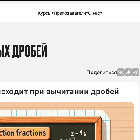
Курсы
Преподаватели
О нас
ЫХ ДРОБЕЙ
Поделиться
исходит при вычитании дробей
Просмотров: 144 960
04.12.2024
Просмотров: 3
вого сочинения
Лучшие аргументы для сочине
ературе в 11
в ЕГЭ по русскому языку 2025