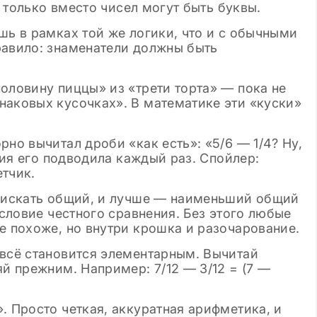
, только вместо чисел могут быть буквы.
шь в рамках той же логики, что и с обычными
равило: знаменатели должны быть
оловину пиццы» из «трети торта» — пока не
наковых кусочках». В математике эти «куски»
но вычитал дроби «как есть»: «5/6 — 1/4? Ну,
иция его подводила каждый раз. Спойлер:
тчик.
я искать общий, и лучше — наименьший общий
условие честного сравнения. Без этого любые
е похоже, но внутри крошка и разочарование.
 всё становится элементарным. Вычитай
яй прежним. Например: 7/12 — 3/12 = (7 —
. Просто четкая, аккуратная арифметика, и