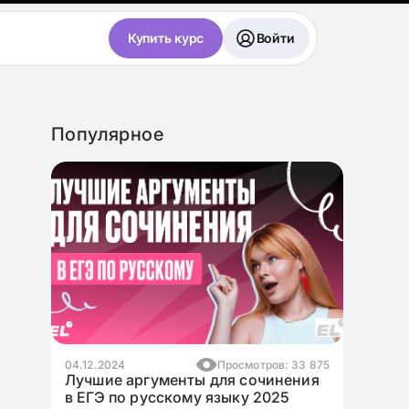
Купить курс
Войти
Популярное
тров: 33 875
17.11.2024
Просмотров: 10 993
очинения
Как написать эссе для ЕГЭ по
 2025
английскому языку на максимум?