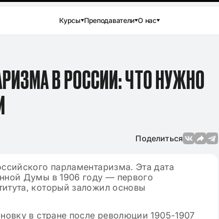
Курсы
Преподаватели
О нас
РИЗМА В РОССИИ: ЧТО НУЖНО
И
Поделиться
оссийского парламентаризма. Эта дата
енной Думы в 1906 году — первого
титута, который заложил основы
Просмотров: 144 960
04.12.2024
Просмо
 итогового сочинения
Лучшие аргументы для с
по литературе в 11
в ЕГЭ по русскому языку
ановку в стране после революции 1905-1907