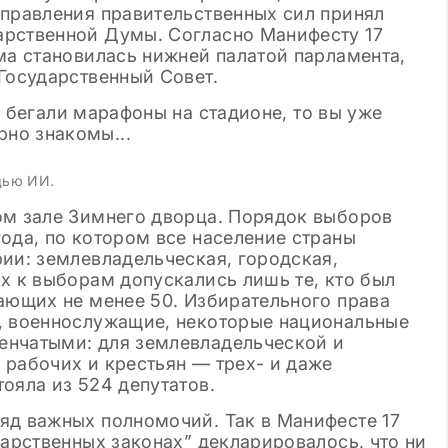
товые шаблоны
аправления правительственных сил принял
арственной Думы. Согласно Манифесту 17
ма становилась нижней палатой парламента,
Государственный Совет.
щью ИИ.
ом зале Зимнего дворца. Порядок выборов
ода, по котором все население страны
ии: землевладельческая, городская,
х к выборам допускались лишь те, кто был
ающих не менее 50. Избирательного права
, военнослужащие, некоторые национальные
енчатыми: для землевладельческой и
 рабочих и крестьян — трех- и даже
ояла из 524 депутатов.
яд важных полномочий. Так в Манифесте 17
дарственных законах” декларировалось, что ни