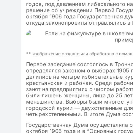
классе: го
годов, под давлением либерального н
решение об учреждении Первой Госуд
октября 1906 года Государственная ду
откуда законопроекты отправлялись в 
**
изображение создано или обработано с помо
Первое заседание состоялось в Тронн
определялся законом о выборах 1905 г
делились на четыре избирательные кур
крестьянская и рабочая. Среди рабочи
занят на предприятиях с числом работ
были лишены женщины, лица до 25 лет
меньшинства. Выборы были многоступ
городской курии — двухстепенные для
четырехстепенными. В итоге Дума сост
Государственная Дума осуществляла р
октября 1905 года и в “Основных госу