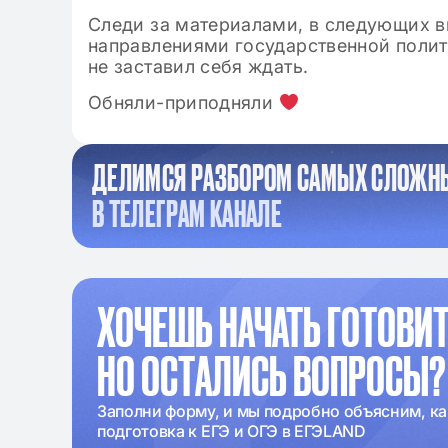
Следи за материалами, в следующих в
направлениями государственной полити
не заставил себя ждать.
Обняли-приподняли
ДЕЛИМСЯ РАЗБОРОМ САМЫХ СЛОЖН
В ТЕЛЕГРАМ КАНАЛЕ
ХОЧЕШЬ НАЧАТЬ ГОТОВИТ
НО ОСТАЛИСЬ ВОПРОСЫ?
Заполни форму, и мы подробно объясним, ка
подготовка к ЕГЭ и ОГЭ в ЕГЭLAND