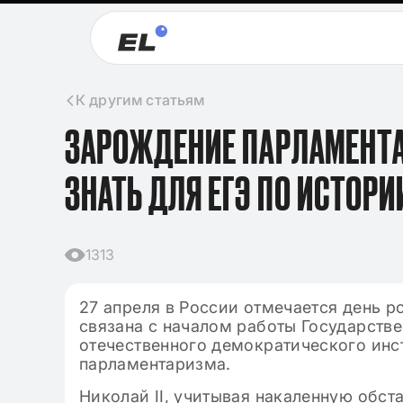
К другим статьям
ЗАРОЖДЕНИЕ ПАРЛАМЕНТА
ЗНАТЬ ДЛЯ ЕГЭ ПО ИСТОРИ
1313
27 апреля в России отмечается день р
связана с началом работы Государств
отечественного демократического инс
09.11.2024
парламентаризма.
Клише для
2024-2025 
Николай II, учитывая накаленную обст