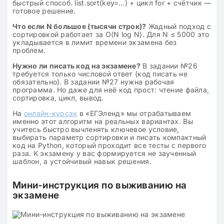
быстрый способ. list.sort(key=…) + цикл for + счётчик —
готовое решение.
Что если N большое (тысячи строк)?
Жадный подход с
сортировкой работает за O(N log N). Для N ≤ 5000 это
укладывается в лимит времени экзамена без
проблем.
Нужно ли писать код на экзамене?
В задании №26
требуется только числовой ответ (код писать не
обязательно). В задании №27 нужна рабочая
программа. Но даже для неё код прост: чтение файла,
сортировка, цикл, вывод.
На
онлайн-курсах
в «ЕГЭленд» мы отрабатываем
именно этот алгоритм на реальных вариантах. Вы
учитесь быстро вычленять ключевое условие,
выбирать параметр сортировки и писать компактный
код на Python, который проходит все тесты с первого
раза. К экзамену у вас формируется не заученный
шаблон, а устойчивый навык решения.
Мини-инструкция по выживанию на
экзамене