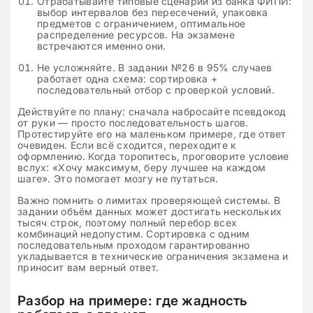
Отрабатывайте типовые сценарии из банка ФИПИ:
выбор интервалов без пересечений, упаковка
предметов с ограничением, оптимальное
распределение ресурсов. На экзамене
встречаются именно они.
Не усложняйте. В задании №26 в 95% случаев
работает одна схема: сортировка +
последовательный отбор с проверкой условий.
Действуйте по плану: сначала набросайте псевдокод
от руки — просто последовательность шагов.
Протестируйте его на маленьком примере, где ответ
очевиден. Если всё сходится, переходите к
оформлению. Когда торопитесь, проговорите условие
вслух: «Хочу максимум, беру лучшее на каждом
шаге». Это помогает мозгу не путаться.
Важно помнить о лимитах проверяющей системы. В
задании объём данных может достигать нескольких
тысяч строк, поэтому полный перебор всех
комбинаций недопустим. Сортировка с одним
последовательным проходом гарантированно
укладывается в технические ограничения экзамена и
приносит вам верный ответ.
Разбор на примере: где жадность