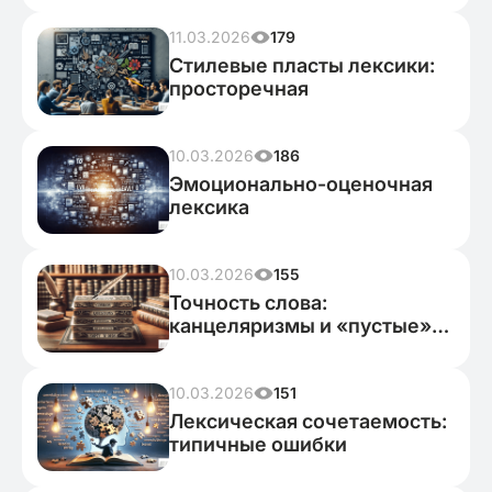
11.03.2026
179
Стилевые пласты лексики:
просторечная
10.03.2026
186
Эмоционально-оценочная
лексика
10.03.2026
155
Точность слова:
канцеляризмы и «пустые»
слова
10.03.2026
151
Лексическая сочетаемость:
типичные ошибки