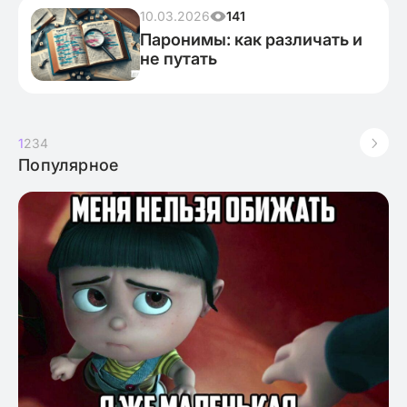
10.03.2026
141
Паронимы: как различать и
не путать
1
2
3
4
Популярное