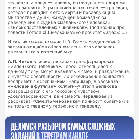
человека, а вещь — шинель, но она для него дороже
всего на свете. Утрата шинели для героя — трагедия,
которая приводит к его смерти и последующим
мытарствам души, жаждущей возмездия за
равнодушие к судьбе «маленького человека»
«высокопоставленных чиновников». (подробнее про
повесть Гоголя «Шинель» можно прочитать здесь: …)
И тем не менее, именно Н.В. Гоголь создал самый
запоминающийся образ «маленького человека»,
раскрыл его внутренний мир.
А.П. Чехов
в своих расказах трансформировал
«маленького человека». Герои, относящиеся к
данному типу, могут вызывать и смех, и раздражение,
и чувство брезгливости. Их исчезновение общество
воспримет с облегчением. Например, в рассказе
«Человек в футляре»
коллеги-учителя
Беликова
возвращаются с его похорон с чувством
удовлетворенности, да и смерть
Червякова
из
рассказаа
«Смерть чиновника»
приносит облегчение
не только главному герою, но и генералу.
ДЕЛИМСЯ РАЗБОРОМ САМЫХ СЛОЖНЫХ
ЗАДАНИЙ
В ТЕЛЕГРАМ КАНАЛЕ