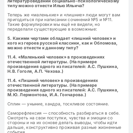
литературоведении социально-психологическому
типу можно отнести Илью Ильича?
Теперь же «маленькие» и «лишние» люди могут вам
пригодиться при написании сочинений №5 и №11.
Такие формулировки мы ещё не видели, но
переделали существующие в возможные:
5
. Какими чертами обладает «лишний человек» и
кого из героев русской классики, как и Обломова,
можно отнести к данному типу?
11.4. «Маленький человек» в произведениях
отечественной литературы. (На примере
произведения одного из писателей: А.С. Пушкина,
Н.В. Гоголя, А.П. Чехова.)
11.4. «Лишний человек» в произведениях
отечественной литературы. (На примере
произведения одного из писателей: А.С. Пушкина,
М.Ю. Лермонтова, И.А. Гончарова.)
Сплин — уныние, хандра, тоскливое состояние.
Саморефлексия — способность разбираться в себе.
Смотреть на свои поступки, чувства и эмоции со
стороны и на их основе делать выводы, чтобы идти
дальше, конструктивно проживая разные жизненные
события.