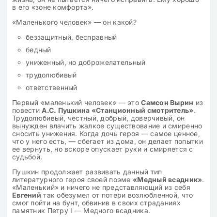
в его «зоне комфорта».
«Маленького человек» — он какой?
беззащитный, бесправный
бедный
униженный, но доброжелательный
трудолюбивый
ответственный
Первый «маленький человек» — это
Самсон Вырин
из
повести
А.С. Пушкина «Станционный смотритель»
.
Трудолюбивый, честный, добрый, доверчивый, он
вынужден влачить жалкое существование и смиренно
сносить унижения. Когда дочь героя — самое ценное,
что у него есть, — сбегает из дома, он делает попытки
ее вернуть, но вскоре опускает руки и смиряется с
судьбой.
Пушкин продолжает развивать данный тип
литературного героя своей поэме
«Медный всадник»
.
«Маленький» и ничего не представляющий из себя
Евгений
так обезумел от потери возлюбленной, что
смог пойти на бунт, обвинив в своих страданиях
памятник Петру I — Медного всадника.