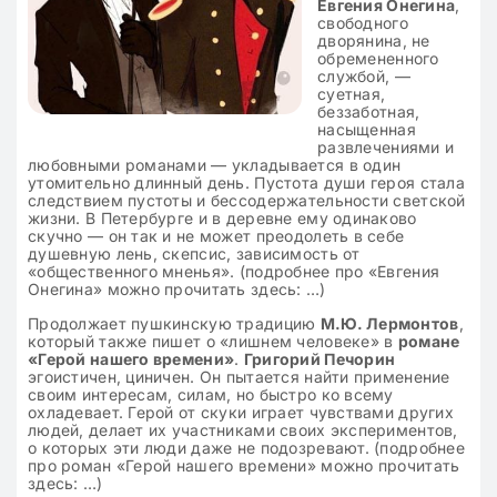
Евгения Онегина
,
свободного
дворянина, не
обремененного
службой, —
суетная,
беззаботная,
насыщенная
развлечениями и
любовными романами — укладывается в один
утомительно длинный день. Пустота души героя стала
следствием пустоты и бессодержательности светской
жизни. В Петербурге и в деревне ему одинаково
скучно — он так и не может преодолеть в себе
душевную лень, скепсис, зависимость от
«общественного мненья». (подробнее про «Евгения
Онегина» можно прочитать здесь: …)
Продолжает пушкинскую традицию
М.Ю. Лермонтов
,
который также пишет о «лишнем человеке» в
романе
«Герой нашего времени»
.
Григорий Печорин
эгоистичен, циничен. Он пытается найти применение
своим интересам, силам, но быстро ко всему
охладевает. Герой от скуки играет чувствами других
людей, делает их участниками своих экспериментов,
о которых эти люди даже не подозревают. (подробнее
про роман «Герой нашего времени» можно прочитать
здесь: …)