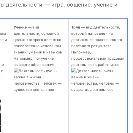
ы деятельности — игра, общение, учение и
Учение
— вид
Труд
— вид деятельности,
ром
деятельности, основной
который направлен на
ие и
целью которого является
достижение практического
приобретение человеком
полезного результата.
знаний, умений и навыков.
Например,
Например, получение
профессиональная трудовая
не
высшего образования
деятельность работников
 и