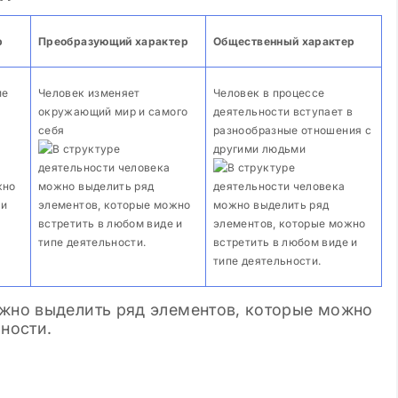
р
Преобразующий характер
Общественный характер
Просмотров: 8 266
02.02.2024
Просмотр
ие
Человек изменяет
Человек в процессе
«маленький» и
Цитирование
окружающий мир и самого
деятельности вступает в
овек
себя
разнообразные отношения с
другими людьми
ожно выделить ряд элементов, которые можно
ьности.