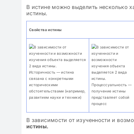
В истине можно выделить несколько х
истины.
02.02.2024
Свойства истины
Типы гер
«лишний
Историчность — истина
связана с конкретными
историческими
Процессуальность —
обстоятельствами (например,
получение истины
развитием науки и техники)
представляет собой
процесс
В зависимости от изученности и возм
истины.