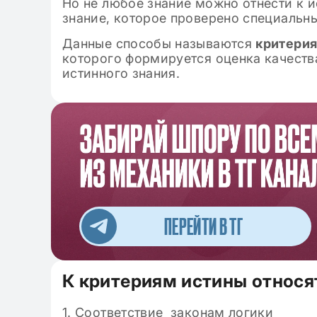
Но не любое знание можно отнести к и
знание, которое проверено специальн
Данные способы называются
критери
которого формируется оценка качества
истинного знания.
ПЕРЕЙТИ В ТГ
К критериям истины относя
1. Соответствие законам логики