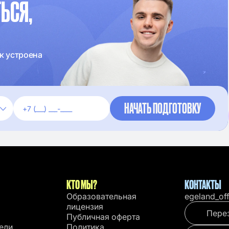
ЬСЯ,
к устроена
КТО МЫ?
КОНТАКТЫ
Образовательная
egeland_of
лицензия
Пере
Публичная оферта
ели
Политика