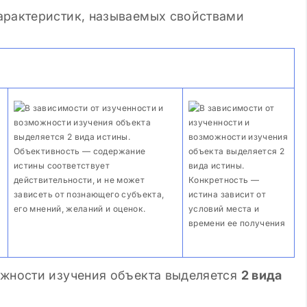
арактеристик, называемых свойствами
Просмотров: 8 262
02.02.2024
Пр
оев: «маленький» и
Цитирование
» человек
Объективность — содержание
истины соответствует
действительности, и не может
Конкретность —
зависеть от познающего субъекта,
истина зависит от
его мнений, желаний и оценок.
условий места и
времени ее получения
ожности изучения объекта выделяется
2 вида