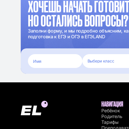
ХОЧЕШЬ НАЧАТЬ ГОТОВИТ
НО ОСТАЛИСЬ ВОПРОСЫ?
Заполни форму, и мы подробно объясним, ка
подготовка к ЕГЭ и ОГЭ в ЕГЭLAND
НАВИГАЦИЯ
Ребёнок
Родитель
Тарифы
Преподават