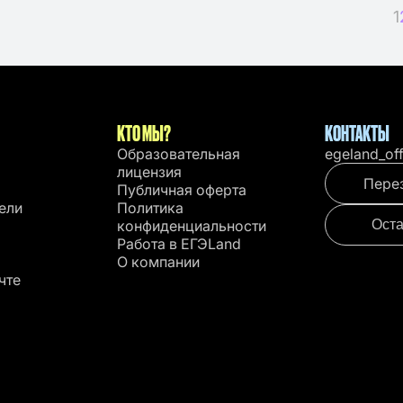
1
КТО МЫ?
КОНТАКТЫ
Образовательная
egeland_of
лицензия
Пере
Публичная оферта
ели
Политика
конфиденциальности
Оста
Работа в EГЭLand
О компании
чте