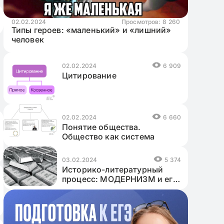
02.02.2024
Просмотров:
8 260
Типы героев: «маленький» и «лишний»
человек
02.02.2024
6 909
Цитирование
02.02.2024
6 660
Понятие общества.
Общество как система
03.02.2024
5 374
Историко-литературный
процесс: МОДЕРНИЗМ и его
течения — Серебряный век
русской литературы