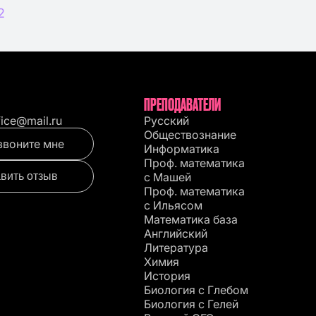
2
ПРЕПОДАВАТЕЛИ
fice@mail.ru
Русский
Обществознание
звоните мне
Информатика
Проф. математика
вить отзыв
с Машей
Проф. математика
c Ильясом
Математика база
Английский
Литература
Химия
История
Биология с Глебом
Биология с Гелей