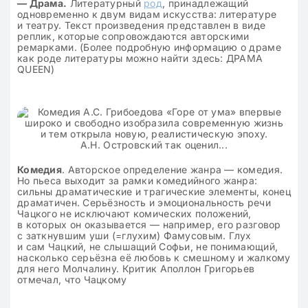
— Драма.
Литературный
род
, принадлежащий
одновременно к двум видам искусства: литературе
и театру. Текст произведения представлен в виде
реплик, которые сопровождаются авторскими
ремарками. (Более подробную информацию о драме
как роде литературы можно найти здесь: ДРАМА
QUEEN)
Комедия
. Авторское определение жанра — комедия.
Но пьеса выходит за рамки комедийного жанра:
сильны драматические и трагические элементы, конец
драматичен. Серьёзность и эмоциональность речи
Чацкого не исключают комических положений,
в которых он оказывается — например, его разговор
с заткнувшим уши (=глухим) Фамусовым. Глух
и сам Чацкий, не слышащий Софьи, не понимающий,
насколько серьёзна её любовь к смешному и жалкому
для него Молчалину. Критик Аполлон Григорьев
отмечал, что Чацкому