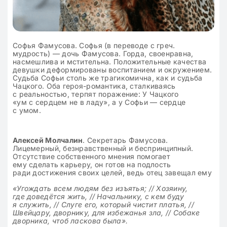
Софья Фамусова. Софья (в переводе с греч.
мудрость) — дочь Фамусова. Горда, своенравна,
насмешлива и мстительна. Положительные качества
девушки деформированы воспитанием и окружением.
Судьба Софьи столь же трагикомична, как и судьба
Чацкого. Оба героя-романтика, сталкиваясь
с реальностью, терпят поражение: У Чацкого
«ум с сердцем не в ладу», а у Софьи — сердце
с умом.
Алексей Молчалин
. Секретарь Фамусова.
Лицемерный, безнравственный и беспринципный.
Отсутствие собственного мнения помогает
ему сделать карьеру, он готов на подлость
ради достижения своих целей, ведь отец завещал ему
«Угождать всем людям без изъятья; // Хозяину,
где доведётся жить, // Начальнику, с кем буду
я служить, // Слуге его, который чистит платья, //
Швейцару, дворнику, для избежанья зла, // Собаке
дворника, чтоб ласкова была».