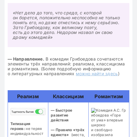
«Нет дела до того, что среда, с которой
он борется, положительно неспособна не только
понять его, но даже отнестись к нему серьёзно.
Зато Грибоедову, как великому поэту,
есть до этого дело. Недаром назвал он свою
драму комедией»
— Направление.
В комедии Грибоедова сочетаются
элементы трёх направлений: реализма, классицизма
и романтизма. (Более подробную информацию
о литературных направлениях
можно найти здесь
)
Реализм
Классицизм
Романтизм
— Быстрое
развитие
действия
Типизация
героев:
не теряя
— Правило «трёх
индивидуальност
единств»
(места,