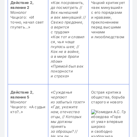
Действие 2,
«Как посравнить,
Чацкий критикует
явление 2
да посмотреть //
«век минувший»
Монолог
Век нынешний
с его порядками
Чацкого: «И
и век минувший: //
и нравами,
точно, начал свет
Свежо предание,
преклонением
глупеть…»
а верится
перед высшими
с трудом»
чинами
«Как тот и славил
и лизоблюдством
ся, чья чаще
гнулась шея; //
Как не в войне,
а в мире брали
лбом»
«Прямой был век
покорности
и страха»
Действие 2,
«Сужденья
Острая критика
явление 5
черпают
общества, борьба
Монолог
из забыты́х газет»
старого и нового
Чацкого: «А судьи
«Где, укажите
кто?..»
нам, отечества
отцы, // Которых
мы должны
принять
за образцы? //
Не эти ли,