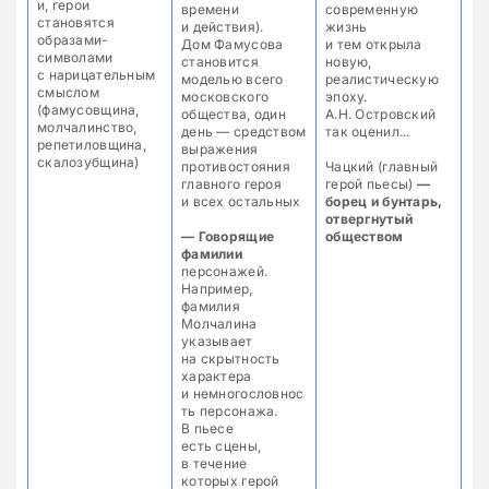
и, герои
времени
становятся
и действия).
образами-
Дом Фамусова
символами
становится
с нарицательным
моделью всего
смыслом
московского
(фамусовщина,
общества, один
молчалинство,
день — средством
репетиловщина,
выражения
скалозубщина)
противостояния
Чацкий (главный
главного героя
герой пьесы)
—
и всех остальных
борец и бунтарь,
отвергнутый
— Говорящие
обществом
фамилии
персонажей.
Например,
фамилия
Молчалина
указывает
на скрытность
характера
и немногословнос
ть персонажа.
В пьесе
есть сцены,
в течение
которых герой