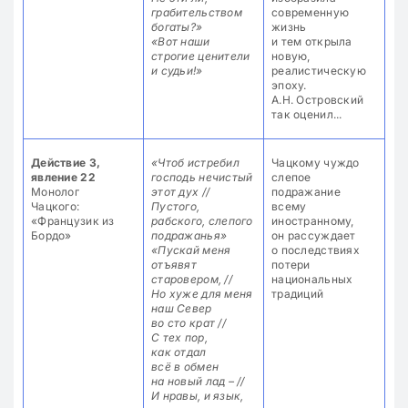
грабительством
богаты?»
«Вот наши
строгие ценители
и судьи!»
Действие 3,
«Чтоб истребил
Чацкому чуждо
явление 22
господь нечистый
слепое
Монолог
этот дух //
подражание
Чацкого:
Пустого,
всему
«Французик из
рабского, слепого
иностранному,
Бордо»
подражанья»
он рассуждает
«Пускай меня
о последствиях
отъявят
потери
старовером, //
национальных
Но хуже для меня
традиций
наш Север
во сто крат //
С тех пор,
как отдал
всё в обмен
на новый лад – //
И нравы, и язык,