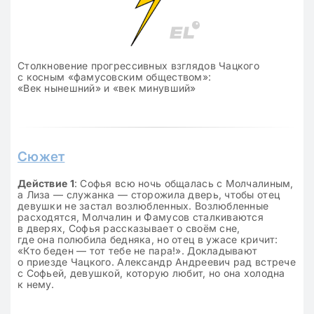
Столкновение прогрессивных взглядов Чацкого
с косным «фамусовским обществом»:
«Век нынешний» и «век минувший»
Сюжет
Действие 1
: Софья всю ночь общалась с Молчалиным,
а Лиза — служанка — сторожила дверь, чтобы отец
девушки не застал возлюбленных. Возлюбленные
расходятся, Молчалин и Фамусов сталкиваются
в дверях, Софья рассказывает о своём сне,
где она полюбила бедняка, но отец в ужасе кричит:
«Кто беден — тот тебе не пара!». Докладывают
о приезде Чацкого. Александр Андреевич рад встрече
с Софьей, девушкой, которую любит, но она холодна
к нему.