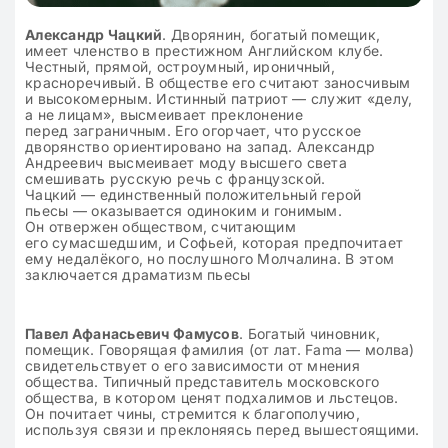
Александр Чацкий
. Дворянин, богатый помещик,
имеет членство в престижном Английском клубе.
Честный, прямой, остроумный, ироничный,
красноречивый. В обществе его считают заносчивым
и высокомерным. Истинный патриот — служит «делу,
а не лицам», высмеивает преклонение
перед заграничным. Его огорчает, что русское
дворянство ориентировано на запад. Александр
Андреевич высмеивает моду высшего света
смешивать русскую речь с французской.
Чацкий — единственный положительный герой
пьесы — оказывается одиноким и гонимым.
Он отвержен обществом, считающим
его сумасшедшим, и Софьей, которая предпочитает
ему недалёкого, но послушного Молчалина. В этом
заключается драматизм пьесы
Павел Афанасьевич Фамусов
. Богатый чиновник,
помещик. Говорящая фамилия (от лат. Fama — молва)
свидетельствует о его зависимости от мнения
общества. Типичный представитель московского
общества, в котором ценят подхалимов и льстецов.
Он почитает чины, стремится к благополучию,
используя связи и преклоняясь перед вышестоящими.