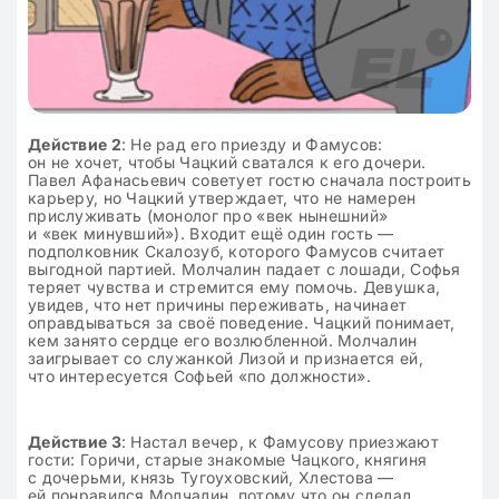
Действие 2
: Не рад его приезду и Фамусов:
он не хочет, чтобы Чацкий сватался к его дочери.
Павел Афанасьевич советует гостю сначала построить
карьеру, но Чацкий утверждает, что не намерен
прислуживать (монолог про «век нынешний»
и «век минувший»). Входит ещё один гость —
подполковник Скалозуб, которого Фамусов считает
выгодной партией. Молчалин падает с лошади, Софья
теряет чувства и стремится ему помочь. Девушка,
увидев, что нет причины переживать, начинает
оправдываться за своё поведение. Чацкий понимает,
кем занято сердце его возлюбленной. Молчалин
заигрывает со служанкой Лизой и признается ей,
что интересуется Софьей «по должности».
Действие 3
: Настал вечер, к Фамусову приезжают
гости: Горичи, старые знакомые Чацкого, княгиня
с дочерьми, князь Тугоуховский, Хлестова —
ей понравился Молчалин, потому что он сделал