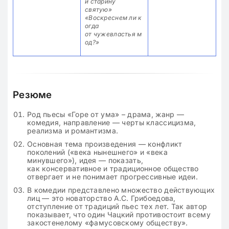
и старину
святую»
«Воскреснем ли к
огда
от чужевластья м
од?»
Резюме
Род пьесы «Горе от ума» – драма, жанр —
комедия, направление — черты классицизма,
реализма и романтизма.
Основная тема произведения — конфликт
поколений («века нынешнего» и «века
минувшего»), идея — показать,
как консервативное и традиционное общество
отвергает и не понимает прогрессивные идеи.
В комедии представлено множество действующих
лиц — это новаторство А.С. Грибоедова,
отступление от традиций пьес тех лет. Так автор
показывает, что один Чацкий противостоит всему
закостенелому «фамусовскому обществу».